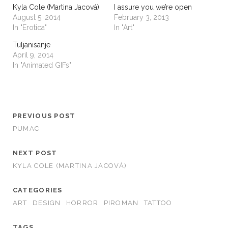
Kyla Cole (Martina Jacová)
I assure you we’re open
August 5, 2014
February 3, 2013
In "Erotica"
In "Art"
Tuljanisanje
April 9, 2014
In "Animated GIFs"
PREVIOUS POST
PUMAC
NEXT POST
KYLA COLE (MARTINA JACOVÁ)
CATEGORIES
ART
DESIGN
HORROR
PIROMAN
TATTOO
TAGS