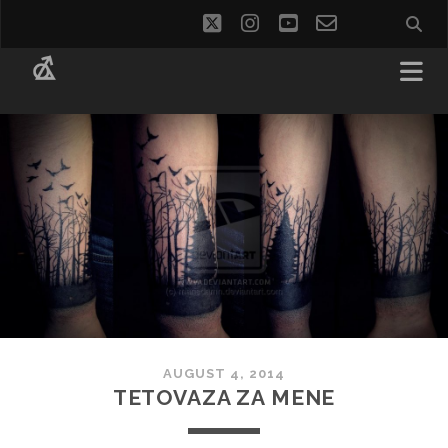
twitter
instagram
youtube
email-
social_i
form
AUGUST 4, 2014
TETOVAZA ZA MENE