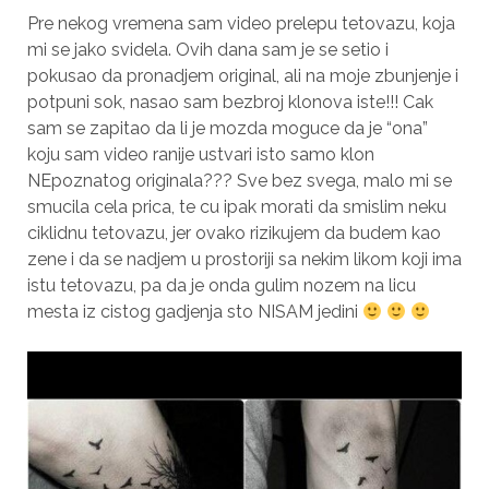
Pre nekog vremena sam video prelepu tetovazu, koja
mi se jako svidela. Ovih dana sam je se setio i
pokusao da pronadjem original, ali na moje zbunjenje i
potpuni sok, nasao sam bezbroj klonova iste!!! Cak
sam se zapitao da li je mozda moguce da je “ona”
koju sam video ranije ustvari isto samo klon
NEpoznatog originala??? Sve bez svega, malo mi se
smucila cela prica, te cu ipak morati da smislim neku
ciklidnu tetovazu, jer ovako rizikujem da budem kao
zene i da se nadjem u prostoriji sa nekim likom koji ima
istu tetovazu, pa da je onda gulim nozem na licu
mesta iz cistog gadjenja sto NISAM jedini