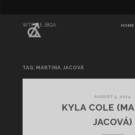
WTF / E JBGA
HOME
TAG:
MARTINA JACOVÁ
AUGUST 5, 2014
KYLA COLE (M
JACOVÁ)