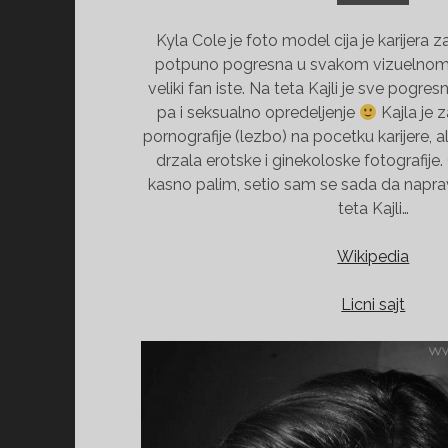
Kyla Cole je foto model cija je karijera z
potpuno pogresna u svakom vizuelnom 
veliki fan iste. Na teta Kajli je sve pogresn
pa i seksualno opredeljenje
Kajla je z
pornografije (lezbo) na pocetku karijere, al
drzala erotske i ginekoloske fotografije
kasno palim, setio sam se sada da napra
teta Kajli…
Wikipedia
Licni sajt