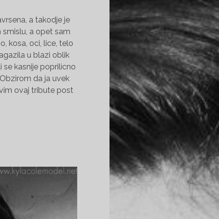
avrsena, a takodje je
smislu, a opet sam
o, kosa, oci, lice, telo
agazila u blazi oblik
i se kasnije poprilicno
. Obzirom da ja uvek
vim ovaj tribute post