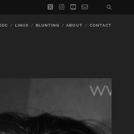
twitter
instagram
youtube
email-
social_icon_
form
EDC
LINUX
BLUNTING
ABOUT
CONTACT