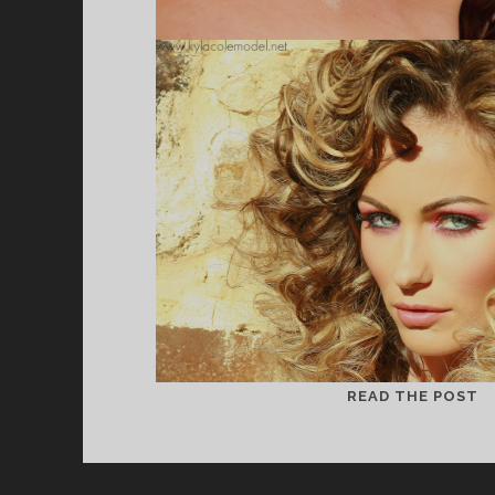
K
READ THE POST
C
(
J