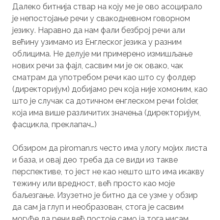
Далеко битнија ствар на коју ме је ово асоцирало
је непостојање речи у свакодневном говорном
језику. Наравно да нам фали безброј речи али
већину узимамо из Енглеског језика у разним
облицима. Не делује ми примерено измишљање
нових речи за фајл, сасвим ми је ок овако, чак
сматрам да употребом речи као што су фолдер
(директоријум) добијамо реч која није хомоним, као
што је случак са дотичном енглеском речи folder,
која има више различитих значења (директоријум,
фасцикла, преклапач…)
Обзиром да piroman.rs често има улогу мојих листа
и база, и овај део треба да се види из такве
перспективе, то јест не као нешто што има икакву
тежину или вредност, већ просто као моје
баљезгање. Изузетно је битно да се узме у обзир
да сам ја глуп и необразован, стога је сасвим
могуће да речи већ постоје само ја тога нисам