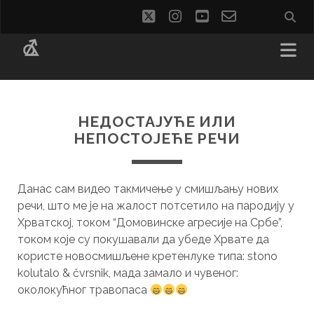
twitter
instagram
youtube
email-
social_i
form
НЕДОСТАЈУЋЕ ИЛИ
НЕПОСТОЈЕЋЕ РЕЧИ
Данас сам видео такмичење у смишљању нових
речи, што ме је на жалост потсетило на пародију у
Хрватској, током “Домовинске агресије на Србе”,
током које су покушавали да убеде Хрвате да
користе новосмишљене кретенлуке типа: stono
kolutalo & čvrsnik, мада замало и чувеног:
околокућног травопаса