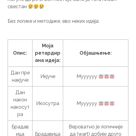
свестан
Без логике и методике, ево неких идеја:
Моја
Опис:
ретардир
Објашњење:
ана идеја:
Дан пре
Икјуче
Муууууу
накјуче
Дан
након
Икосутра
Муууууу
накосут
ра
Брадав
Вероватно је логичније
ица
Брадавица
да (wart) добије друго