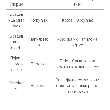
(nipple)
име?
Брадав
ица (skin
Кожуљак
Кожа + Висуљак
tag)
Брадав
Папиломк
Изазива их Папилома
ица
а
вирус
(wart)
Појава
Tide – Сама појава
плиме и
Плосека
кретанја водене масе
осеке
Специјални сензитивни
Whisker
Вискери
бркови на пример код
s
паса и мачака